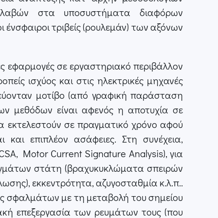
/ βλαβών στα υποσυστήματα διαφόρων
ι ένσφαιροι τριβείς (ρουλεμάν) των αξόνων
ες εφαρμογές σε εργαστηριακό περιβάλλον
πείς ισχύος και στις ηλεκτρικές μηχανές
εύονταν μοτίβο (από γραφική παράσταση
ων μεθόδων είναι αφενός η αποτυχία σε
α εκτελεστούν σε πραγματικό χρόνο αφού
 και επιπλέον ασάφειες. Στη συνέχεια,
 Motor Current Signature Analysis), για
λιγμάτων στάτη (βραχυκυκλώματα σπειρών
ωσης), εκκεντρότητα, αζυγοσταθμία κ.λ.π..
ης σφαλμάτων με τη μεταβολή του σημείου
φιακή επεξεργασία των ρευμάτων τους (που