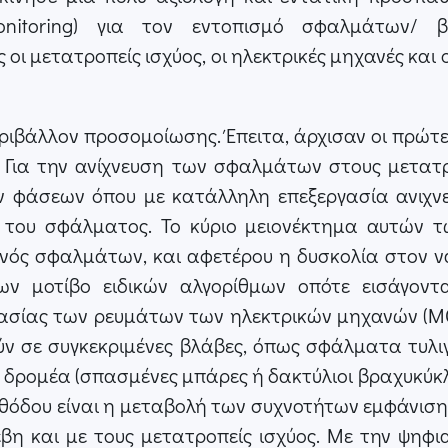
 Monitoring) για τον εντοπισμό σφαλμάτων
μετατροπείς ισχύος, οι ηλεκτρικές μηχανές και ο
εριβάλλον προσομοίωσης. Έπειτα, άρχισαν οι πρώτ
. Για την ανίχνευση των σφαλμάτων στους μετατρο
ν φάσεων όπου με κατάλληλη επεξεργασία ανιχν
ά του σφάλματος. Το κύριο μειονέκτημα αυτών τ
νός σφαλμάτων, και αφετέρου η δυσκολία στον ν
ων μοτίβο ειδικών αλγορίθμων οπότε εισάγονται
σίας των ρευμάτων των ηλεκτρικών μηχανών (MCSA,
ούν σε συγκεκριμένες βλάβες, όπως σφάλματα τυ
ων δρομέα (σπασμένες μπάρες ή δακτύλιοι βραχυκύκλ
εθόδου είναι η μεταβολή των συχνοτήτων εμφάνισ
νέβη και με τους μετατροπείς ισχύος. Με την ψη