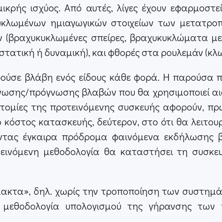
κρής ισχύος. Από αυτές, λίγες έχουν εφαρμοστεί
κλωμένων ημιαγωγικών στοιχείων των μετατροπέω
(βραχυκυκλωμένες σπείρες, βραχυκυκλώματα με
στατική ή δυναμική), και φθορές στα ρουλεμάν (κλωβ
ορούσε βλάβη ενός είδους κάθε φορά. Η παρούσα
νωσης/πρόγνωσης βλαβών που θα χρησιμοποιεί αισ
οτομίες της προτεινόμενης συσκευής αφορούν, πρώ
ό κόστος κατασκευής, δεύτερον, στο ότι θα λειτου
εύοντας έγκαιρα πρόδρομα φαινόμενα εκδήλωσης 
οτεινόμενη μεθοδολογία θα καταστήσει τη συσκευ
ακτα», δηλ. χωρίς την τροποποίηση των συστημάτ
 μεθοδολογία υπολογισμού της γήρανσης των 