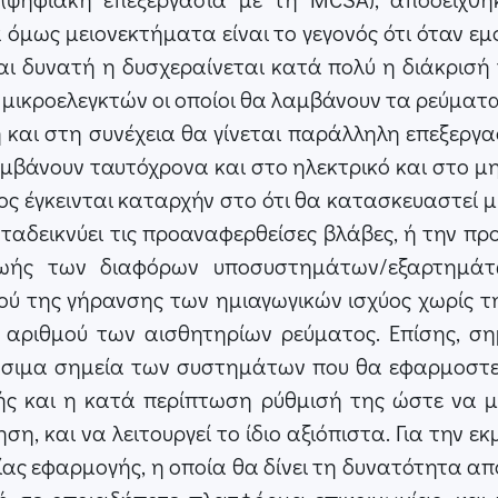
 όμως μειονεκτήματα είναι το γεγονός ότι όταν 
αι δυνατή η δυσχεραίνεται κατά πολύ η διάκρισή 
ό μικροελεγκτών οι οποίοι θα λαμβάνουν τα ρεύμ
ή και στη συνέχεια θα γίνεται παράλληλη επεξεργ
μβάνουν ταυτόχρονα και στο ηλεκτρικό και στο μ
ος έγκεινται καταρχήν στο ότι θα κατασκευαστεί 
ταδεικνύει τις προαναφερθείσες βλάβες, ή την πρ
ζωής των διαφόρων υποσυστημάτων/εξαρτημάτ
ού της γήρανσης των ημιαγωγικών ισχύος χωρίς τ
υ αριθμού των αισθητηρίων ρεύματος. Επίσης, σ
σιμα σημεία των συστημάτων που θα εφαρμοστεί
υής και η κατά περίπτωση ρύθμισή της ώστε να μ
η, και να λειτουργεί το ίδιο αξιόπιστα. Για την
ίας εφαρμογής, η οποία θα δίνει τη δυνατότητα 