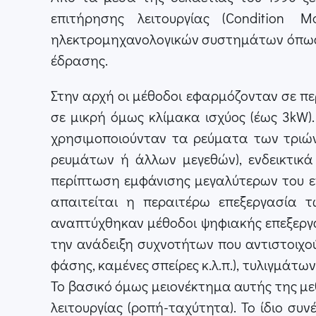
επιτήρησης λειτουργίας (Condition
ηλεκτρομηχανολογικών συστημάτων όπως οι 
έδρασης.
Στην αρχή οι μέθοδοι εφαρμόζονταν σε π
σε μικρή όμως κλίμακα ισχύος (έως 3kW)
χρησιμοποιούνταν τα ρεύματα των τριώ
ρευμάτων ή άλλων μεγεθών), ενδεικτικ
περίπτωση εμφάνισης μεγαλύτερων του ε
απαιτείται η περαιτέρω επεξεργασία τ
αναπτύχθηκαν μέθοδοι ψηφιακής επεξεργα
την ανάδειξη συχνοτήτων που αντιστοιχ
φάσης, καμένες σπείρες κ.λ.π.), τυλιγμάτ
To βασικό όμως μειονέκτημα αυτής της μ
λειτουργίας (ροπή-ταχύτητα). Το ίδιο συ