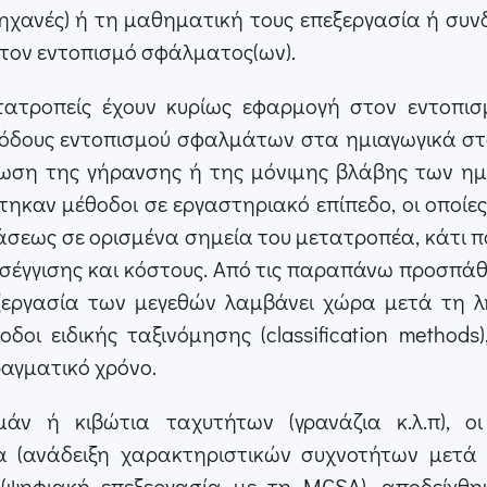
μηχανές) ή τη μαθηματική τους επεξεργασία ή συν
στον εντοπισμό σφάλματος(ων).
τατροπείς έχουν κυρίως εφαρμογή στον εντοπισμ
όδους εντοπισμού σφαλμάτων στα ημιαγωγικά στο
ωση της γήρανσης ή της μόνιμης βλάβης των ημ
καν μέθοδοι σε εργαστηριακό επίπεδο, οι οποίε
άσεως σε ορισμένα σημεία του μετατροπέα, κάτι π
έγγισης και κόστους. Από τις παραπάνω προσπάθε
ξεργασία των μεγεθών λαμβάνει χώρα μετά τη λή
οι ειδικής ταξινόμησης (classification method
αγματικό χρόνο.
 ή κιβώτια ταχυτήτων (γρανάζια κ.λ.π), οι
α (ανάδειξη χαρακτηριστικών συχνοτήτων μετά 
ηφιακή επεξεργασία με τη MCSA), αποδείχθηκε